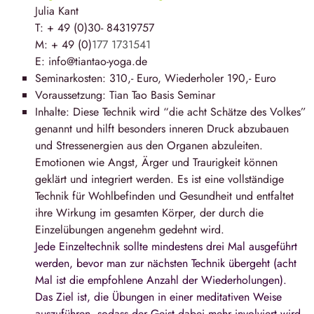
Julia Kant
T: + 49 (0)30- 84319757
M: + 49 (0)
177 1731541
E: info@tiantao-yoga.de
Seminarkosten: 310,- Euro, Wiederholer 190,- Euro
Voraussetzung: Tian Tao Basis Seminar
Inhalte:
Diese Technik wird “
die acht Schätze des Volkes
”
genannt und hilft besonders inneren Druck abzubauen
und Stressenergien aus den Organen abzuleiten.
Emotionen wie Angst, Ärger und Traurigkeit können
geklärt und integriert werden. Es ist eine vollständige
Technik für Wohlbefinden und Gesundheit und entfaltet
ihre Wirkung im gesamten Körper, der durch die
Einzelübungen angenehm gedehnt wird.
Jede Einzeltechnik sollte mindestens drei Mal ausgeführt
werden, bevor man zur nächsten Technik übergeht (acht
Mal ist die empfohlene Anzahl der Wiederholungen).
Das Ziel ist, die Übungen in einer meditativen Weise
auszuführen, sodass der Geist dabei mehr involviert wird