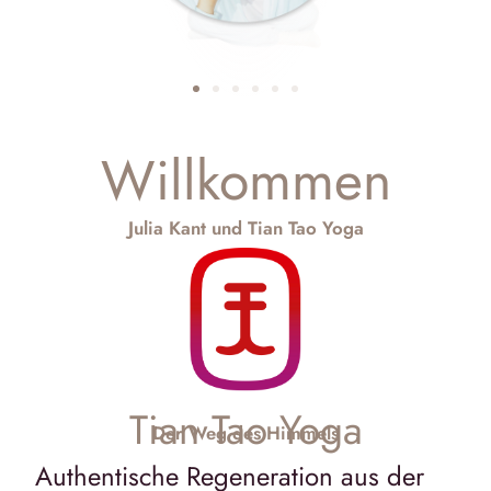
Willkommen
Julia Kant und Tian Tao Yoga
Tian Tao Yoga
Der Weg des Himmels
Authentische Regeneration aus der