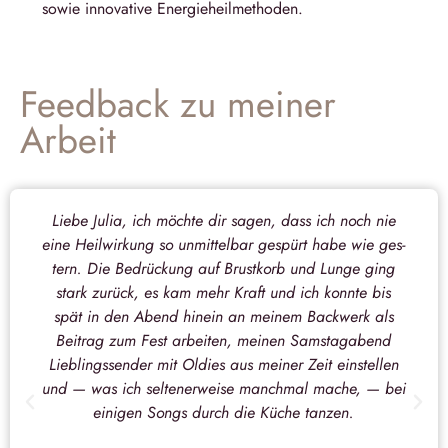
sowie innovative Energieheilmethoden.
Feedback zu meiner
Arbeit
Liebe Julia, ich möchte dir sagen, dass ich noch nie
eine Heil­wir­kung so unmit­tel­bar gespürt habe wie ges­
tern. Die Bedrü­ckung auf Brust­korb und Lunge ging
stark zurück, es kam mehr Kraft und ich konnte bis
spät in den Abend hin­ein an mei­nem Back­werk als
Bei­trag zum Fest arbei­ten, mei­nen Sams­tag­abend
Lieb­lings­sen­der mit Oldies aus mei­ner Zeit ein­stel­len
und — was ich sel­tener­weise manch­mal mache, — bei
eini­gen Songs durch die Küche tanzen.