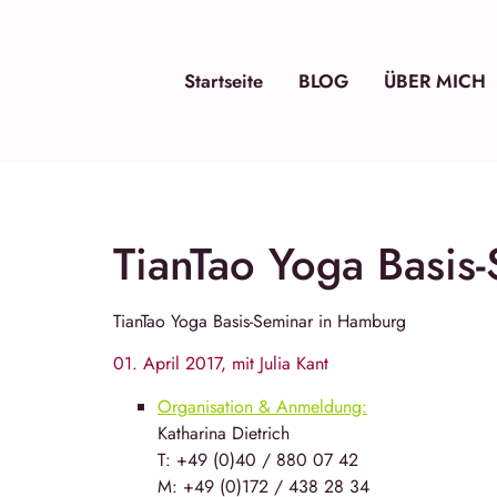
Startseite
BLOG
ÜBER MICH
TianTao Yoga Basis
TianTao Yoga
Basis-Seminar in
Hamburg
01. April 2017, mit Julia Kant
Organisation & Anmeldung:
Katha­rina Diet­rich
T: +49 (0)40 / 880 07 42
M: +49 (0)172 / 438 28 34