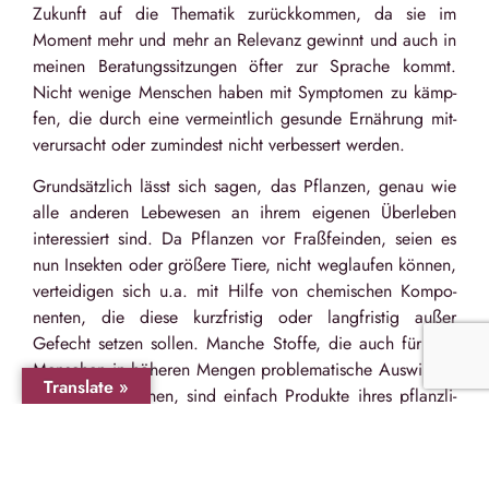
Zukunft auf die The­ma­tik zurück­kom­men, da sie im
Moment mehr und mehr an Rele­vanz gewinnt und auch in
mei­nen Bera­tungs­sit­zun­gen öfter zur Spra­che kommt.
Nicht wenige Men­schen haben mit Sym­pto­men zu kämp­
fen, die durch eine ver­meint­lich gesunde Ernäh­rung mit­
ver­ur­sacht oder zumin­dest nicht ver­bes­sert werden.
Grund­sätz­lich lässt sich sagen, das Pflan­zen, genau wie
alle ande­ren Lebe­we­sen an ihrem eige­nen Über­le­ben
inter­es­siert sind. Da Pflan­zen vor Fraß­fein­den, seien es
nun Insek­ten oder grö­ßere Tiere, nicht weg­lau­fen kön­nen,
ver­tei­di­gen sich u.a. mit Hilfe von che­mi­schen Kom­po­
nen­ten, die diese kurz­fris­tig oder lang­fris­tig außer
Gefecht set­zen sol­len. Man­che Stoffe, die auch für den
Men­schen in höhe­ren Men­gen pro­ble­ma­ti­sche Aus­wir­kun­
Translate »
gen haben kön­nen, sind ein­fach Pro­dukte ihres pflanz­li­
chen Stoff­wech­sels oder struk­tu­rel­len Auf­baus. Beide
Grup­pen wer­den hin­sicht­lich unse­rer Ernäh­rung unter
dem Begriff anti-nutritive Sub­stan­zen oder auch ein­fach