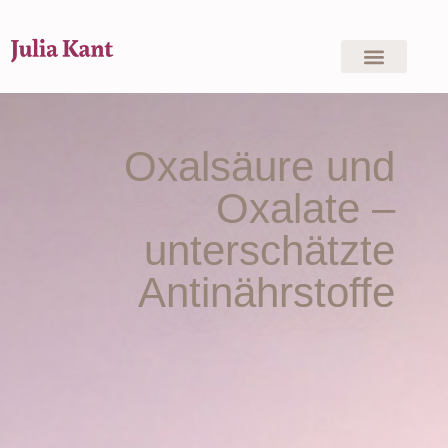
Oxalsäure und
Oxalate –
unterschätzte
Antinährstoffe