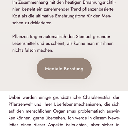
Im Zusam­men­hang mit den heu­ti­gen Ernäh­rungs­richt­li­
nien besteht ein zuneh­men­der Trend pflan­zen­ba­sierte
Kost als die ulti­ma­tive Ernäh­rungs­form für den Men­
schen zu dekla­rie­ren.
Pflan­zen tra­gen auto­ma­tisch den Stem­pel gesun­der
Lebens­mit­tel und es scheint, als könne man mit ihnen
nichts falsch machen.
Mediale Beratung
Dabei wer­den einige grund­sätz­li­che Cha­rak­te­ris­tika der
Pflan­zen­welt und ihrer Über­le­bens­me­cha­nis­men, die sich
auf den mensch­li­chen Orga­nis­mus pro­ble­ma­tisch aus­wir­
ken kön­nen, gerne über­se­hen. Ich werde in die­sem News­
let­ter einen die­ser Aspekte beleuch­ten, aber sicher in