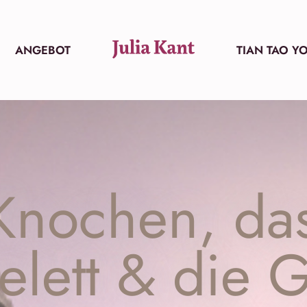
ANGEBOT
TIAN TAO Y
Knochen, da
elett & die 