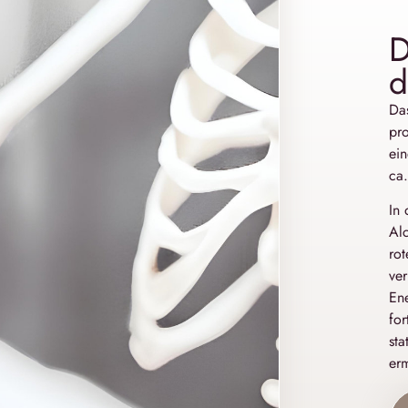
D
d
Das
pro
ein
ca.
In 
Al
ro
ver
Ene
fo
sta
er